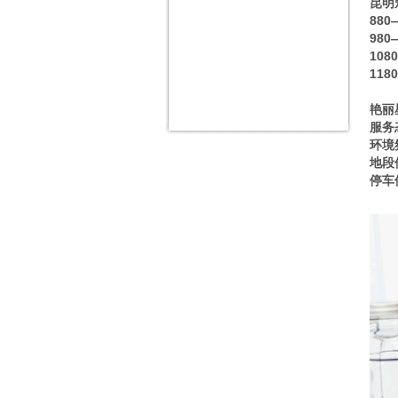
昆明
88
98
10
11
艳丽
服务
环境
地段
停车