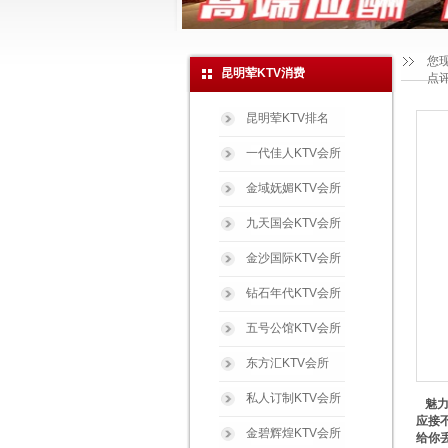
您
昆明荤KTV消费
点
昆明荤KTV排名
一代佳人KTV会所
金域妩媚KTV会所
九天国会KTV会所
金沙国际KTV会所
钻石年代KTV会所
五号公馆KTV会所
东方汇KTV会所
私人订制KTV会所
魅力
应接
金碧辉煌KTV会所
给你