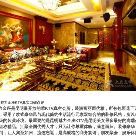
魅力金座KTV真实口碑点评
金座是昆明最开放的荤KTV真空会所，装潢富丽而优雅，所有包厢花千
，采用了欧式豪华风与现代简约生活流行元素双结合的的装修风格，所以
级的装潢环境。最重要的是昆明魅力金座KTV是昆明美女最多最好的高
堪称精品。汇聚全国优秀人才，只为让你尊重体验，满意而归。装修豪华
到，让人宾至如归，流连忘返，是高规格的商务宴请，朋友聚会，娱乐休