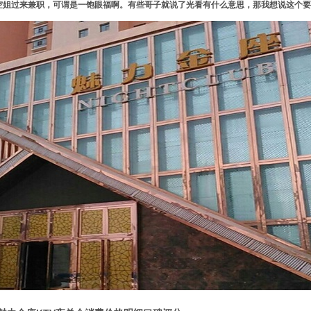
空姐过来兼职，可谓是一饱眼福啊。有些哥子就说了光看有什么意思，那我想说这个要