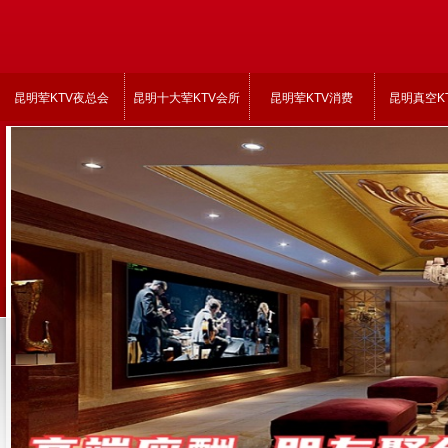
昆明荤KTV夜总会
昆明十大荤KTV会所
昆明荤KTV消费
昆明真空K