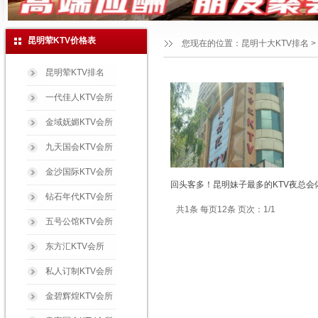
昆明荤KTV价格表
您现在的位置：
昆明十大KTV排名
>
昆明荤KTV排名
一代佳人KTV会所
金域妩媚KTV会所
九天国会KTV会所
金沙国际KTV会所
回头客多！昆明妹子最多的KTV夜总会
钻石年代KTV会所
共1条 每页12条 页次：1/1
五号公馆KTV会所
东方汇KTV会所
私人订制KTV会所
金碧辉煌KTV会所