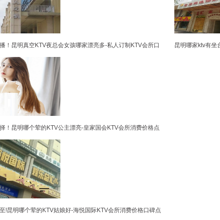
播！昆明真空KTV夜总会女孩哪家漂亮多-私人订制KTV会所口
昆明哪家ktv有
择！昆明哪个荤的KTV公主漂亮-皇家国会KTV会所消费价格点
至!昆明哪个荤的KTV姑娘好-海悦国际KTV会所消费价格口碑点