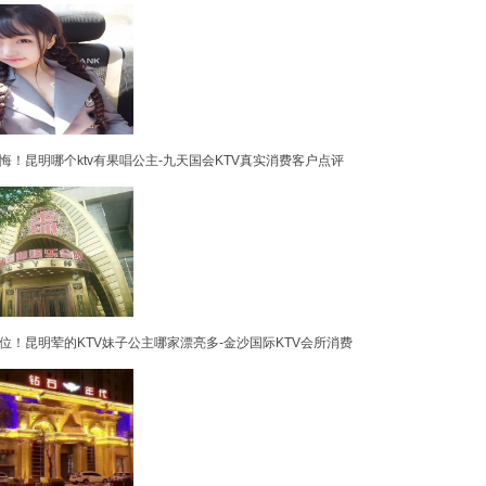
悔！昆明哪个ktv有果唱公主-九天国会KTV真实消费客户点评
位！昆明荤的KTV妹子公主哪家漂亮多-金沙国际KTV会所消费