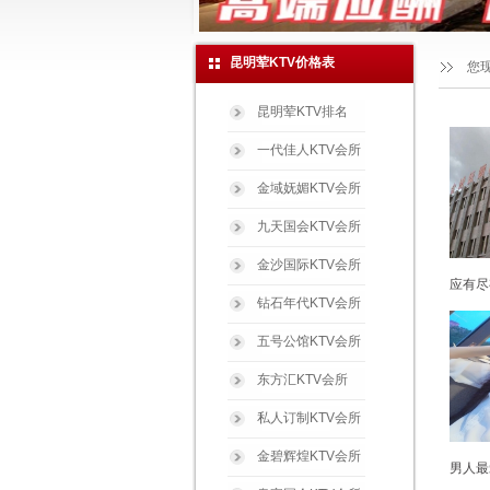
昆明荤KTV价格表
您
昆明荤KTV排名
一代佳人KTV会所
金域妩媚KTV会所
九天国会KTV会所
金沙国际KTV会所
应有尽
钻石年代KTV会所
五号公馆KTV会所
东方汇KTV会所
私人订制KTV会所
金碧辉煌KTV会所
男人最