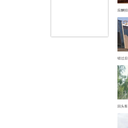
应酬招
错过后
回头客