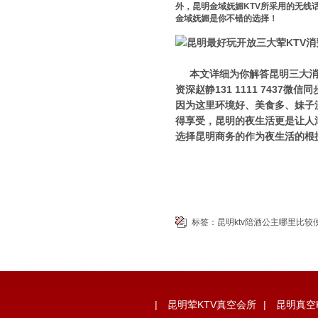
外，昆明金域妩媚KTV所采用的无线
金域妩媚是你不错的选择！
本文详细为你解答昆明三大消费
资深赵静131 1111 743
因为这里环境好、美食多、妹子
得享受，昆明的夜生活更是让人
选择昆明商务的作为夜生活的根
标签：
昆明ktv陪酒公主哪里比较
|
昆明荤KTV真空会所
|
昆明真空