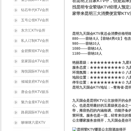
在昆明上百家KTV中，但是如果
找昆明专业荤场KTV经理人预定才
钻石年代KTV会所
家带来昆明三大消费便宜荤KT
五号公馆KTV会所
东方汇KTV会所
昆明九天国会KTV夜总会消费价格明
880——容纳 8人【容纳4男4女】包
私人订制KTV会所
980——容纳10人
1080——容纳14人
金碧辉煌KTV会所
1180——容纳18人
皇家国会KTV会所
艳丽星级​‌‌：★★★★★★★★★ 九星
服务态度：★★★★★★★★★☆ 九
海悦国际KTV会所
环境氛围：★★★★★★★★★☆ 八
地段位置：★★★★★★★★★☆ 八
倾城皇府KTV会所
停车位置：★★★★★★★★★☆ 九
昆明九天国会KTV地址：--青海省-昆
唐会会所KTV娱乐
九天国会是昆明KTV公主放得开的会
魅力金座KTV会所
心。也是昆明最好的五星级夜总会之一
帝，雍容热烈的内涵格调、功能齐备的
路易国际KTV会所
营环境。服务也是一流，经常来往的客
公主哪家服务放得开，九天国会是你
哆唻咪六星KTV