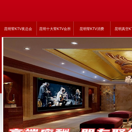
昆明荤KTV夜总会
昆明十大荤KTV会所
昆明荤KTV消费
昆明真空K