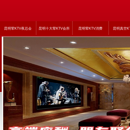
昆明荤KTV夜总会
昆明十大荤KTV会所
昆明荤KTV消费
昆明真空K